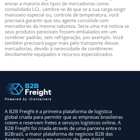
enviar a maioria dos tipos de mercadorias como
consolidado LCL. Lembre-se de que se a sua carga exigir
manuseio especial ou, controle de temperatura, você
precisará garantir que seu agente consolide com
mercadorias da mesma natureza. Seria uma má notícia se
seus produtos perecíveis fossem embalados em um
contêiner padrão, sem refrigeração, por exemplo. Você
também precisará pagar mais pelo transporte dessas
mercadorias, devido à necessidade de contêineres
devidamente equipados e recursos especializados.
A B2B Freight é a primeira plataforma de logística
global criada para permitir que as empresas brasileiras
cotem e reservem fretes e serviços logísticos online. A
B2B Freight foi criada através de uma parceria entre o
B2Brazil, a maior plataforma de negócios B2B das
Américas, pioneira em serviços de frete digital.